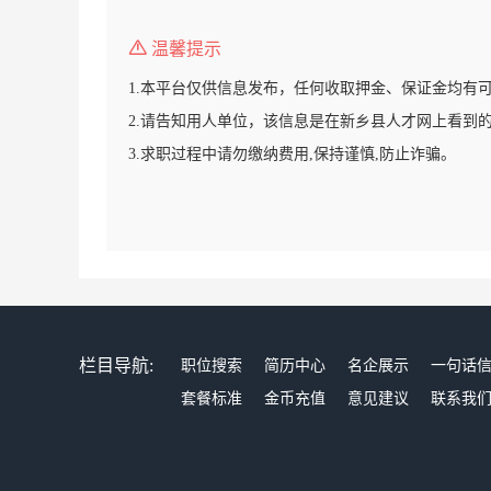
温馨提示
1.本平台仅供信息发布，任何收取押金、保证金均有
2.请告知用人单位，该信息是在新乡县人才网上看到
3.求职过程中请勿缴纳费用,保持谨慎,防止诈骗。
栏目导航:
职位搜索
简历中心
名企展示
一句话
套餐标准
金币充值
意见建议
联系我